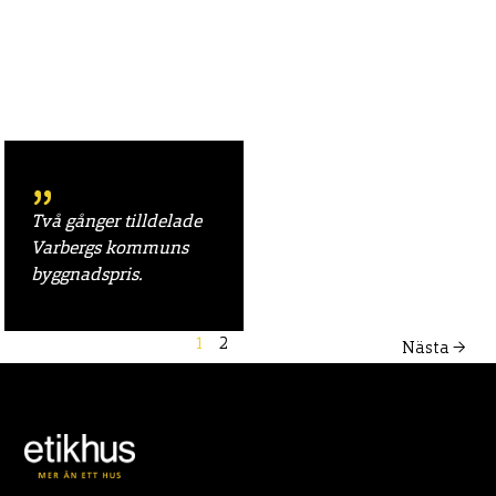
Två gånger tilldelade
Varbergs kommuns
byggnadspris.
1
2
Nästa →