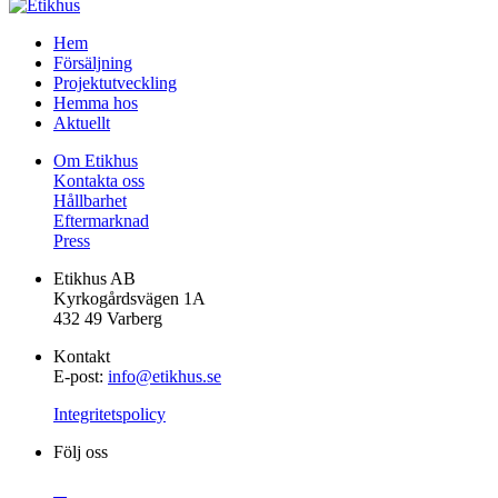
Gå
Hem
vidare
Försäljning
till
Projektutveckling
innehåll
Hemma hos
Aktuellt
Om Etikhus
Kontakta oss
Hållbarhet
Eftermarknad
Press
Etikhus AB
Kyrkogårdsvägen 1A
432 49 Varberg
Kontakt
E-post:
info@etikhus.se
Integritetspolicy
Följ oss