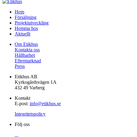
Gå
Hem
vidare
Försäljning
till
Projektutveckling
innehåll
Hemma hos
Aktuellt
Om Etikhus
Kontakta oss
Hållbarhet
Eftermarknad
Press
Etikhus AB
Kyrkogårdsvägen 1A
432 49 Varberg
Kontakt
E-post:
info@etikhus.se
Integritetspolicy
Följ oss