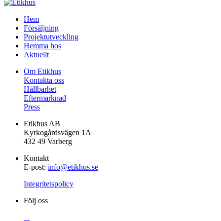
Gå
Hem
vidare
Försäljning
till
Projektutveckling
innehåll
Hemma hos
Aktuellt
Om Etikhus
Kontakta oss
Hållbarhet
Eftermarknad
Press
Etikhus AB
Kyrkogårdsvägen 1A
432 49 Varberg
Kontakt
E-post:
info@etikhus.se
Integritetspolicy
Följ oss