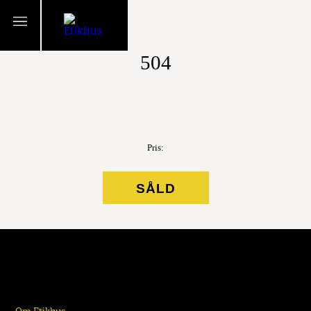
TILLBAKA
504
Pris:
SÅLD
Om Etikhus