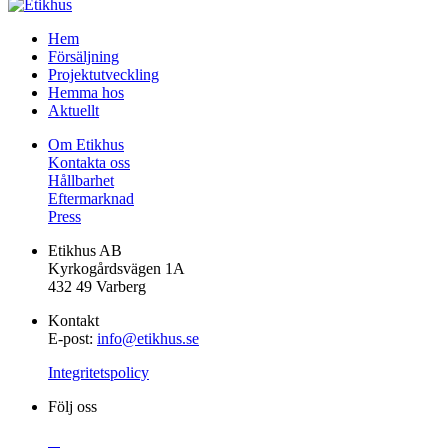
Gå
Hem
vidare
Försäljning
till
Projektutveckling
innehåll
Hemma hos
Aktuellt
Om Etikhus
Kontakta oss
Hållbarhet
Eftermarknad
Press
Etikhus AB
Kyrkogårdsvägen 1A
432 49 Varberg
Kontakt
E-post:
info@etikhus.se
Integritetspolicy
Följ oss