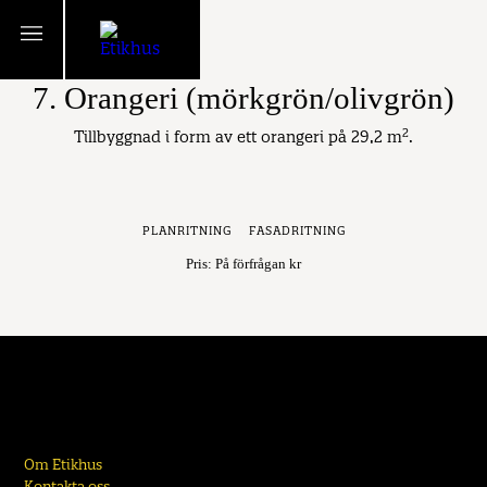
TILLBAKA
7. Orangeri (mörkgrön/olivgrön)
2
Tillbyggnad i form av ett orangeri på 29,2 m
.
PLANRITNING
FASADRITNING
Pris: På förfrågan kr
Om Etikhus
Kontakta oss