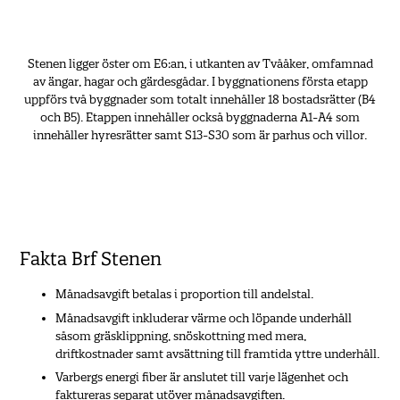
Stenen ligger öster om E6:an, i utkanten av Tvååker, omfamnad
av ängar, hagar och gärdesgådar. I byggnationens första etapp
uppförs två byggnader som totalt innehåller 18 bostadsrätter (B4
Att bo i bostadsrätt
och B5). Etappen innehåller också byggnaderna A1-A4 som
innehåller hyresrätter samt S13-S30 som är parhus och villor.
När du bor i en bostadsrätt äger föreningen huset. Du blir
andelsägare i föreningen tillsammans med de andra
medlemmarna. Ni sköter till- sammans förvaltningen genom
styrelsen ni väljer vid den årliga föreningsstämman. Utöver
köpeskillingen betalar du en löpande månads- avgift som ska
täcka din bostads andel i föreningens kostnader. Dessa kostnader
är till exempel räntor och amortering på föreningens lån, drift-
Fakta Brf Stenen
och underhållskostnader samt framtida yttre underhåll.
Månadsavgift betalas i proportion till andelstal.
Månadsavgift inkluderar värme och löpande underhåll
såsom gräsklippning, snöskottning med mera,
driftkostnader samt avsättning till framtida yttre underhåll.
Varbergs energi fiber är anslutet till varje lägenhet och
faktureras separat utöver månadsavgiften.