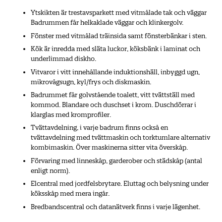
Ytskikten är trestavsparkett med vitmålade tak och väggar
Badrummen får helkaklade väggar och klinkergolv.
Fönster med vitmålad träinsida samt fönsterbänkar i sten.
Kök är inredda med släta luckor, köksbänk i laminat och
underlimmad diskho.
Vitvaror i vitt innehållande induktionshäll, inbyggd ugn,
mikrovågsugn, kyl/frys och diskmaskin.
Badrummet får golvstående toalett, vitt tvättställ med
kommod. Blandare och duschset i krom. Duschdörrar i
klarglas med kromprofiler.
Tvättavdelning, i varje badrum finns också en
tvättavdelning med tvättmaskin och torktumlare alternativ
kombimaskin. Över maskinerna sitter vita överskåp.
Förvaring med linneskåp, garderober och städskåp (antal
enligt norm).
Elcentral med jordfelsbrytare. Eluttag och belysning under
köksskåp med mera ingår.
Bredbandscentral och datanätverk finns i varje lägenhet.