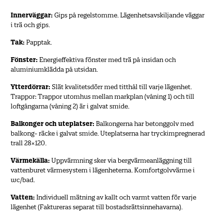
Innerväggar:
Gips på regelstomme. Lägenhetsavskiljande väggar
i trä och gips.
Tak:
Papptak.
Fönster:
Energieffektiva fönster med trä på insidan och
aluminiumklädda på utsidan.
Ytterdörrar:
Slät kvalitetsdörr med titthål till varje lägenhet.
Trappor: Trappor utomhus mellan markplan (våning 1) och till
loftgångarna (våning 2) är i galvat smide.
Balkonger och uteplatser:
Balkongerna har betonggolv med
balkong- räcke i galvat smide. Uteplatserna har tryckimpregnerad
trall 28×120.
Värmekälla:
Uppvärmning sker via bergvärmeanläggning till
vattenburet värmesystem i lägenheterna. Komfortgolvvärme i
wc/bad.
Vatten:
Individuell mätning av kallt och varmt vatten för varje
lägenhet (Faktureras separat till bostadsrättsinnehavarna).