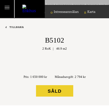
Närheten til naturen gör sig påmind även i vardagen och tempot här är
lite lugnare än i stan.
Objektinformation
Intresseanmälan
Karta
TILLBAKA
B5102
2 RoK
46.9 m2
Pris: 1 650 000 kr
Månadsavgift: 2 794 kr
SÅLD