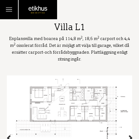
TILLBAKA
Villa L1
2
2
Enplansvilla med boarea på 114,8 m
, 18,6 m
carport och 4,4
2
m
oisolerat förråd. Det är möjligt att välja till garage, vilket då
ersätter carport-och förrådsbyggnaden. Plattläggning enligt
ritning ingår.