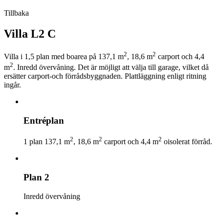
Tillbaka
Villa L2 C
2
2
Villa i 1,5 plan med boarea på 137,1 m
, 18,6 m
carport och 4,4
2
m
. Inredd övervåning. Det är möjligt att välja till garage, vilket då
ersätter carport-och förrådsbyggnaden. Plattläggning enligt ritning
ingår.
Entréplan
2
2
2
1 plan 137,1 m
, 18,6 m
carport och 4,4 m
oisolerat förråd.
Plan 2
Inredd övervåning