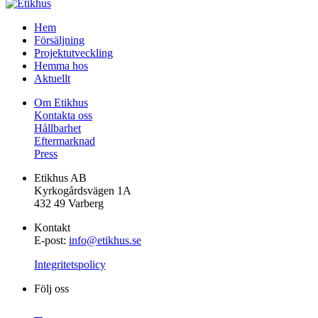
Gå
Hem
vidare
Försäljning
till
Projektutveckling
innehåll
Hemma hos
Aktuellt
Om Etikhus
Kontakta oss
Hållbarhet
Eftermarknad
Press
Etikhus AB
Kyrkogårdsvägen 1A
432 49 Varberg
Kontakt
E-post:
info@etikhus.se
Integritetspolicy
Följ oss