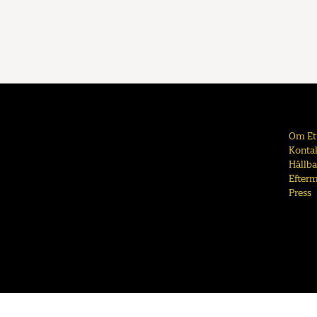
Om Et
Kontak
Hållba
Efter
Press