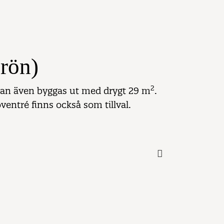
rön)
2
an kan även byggas ut med drygt 29 m
.
ventré finns också som tillval.