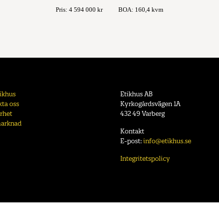
Pris: 4 594 000 kr
BOA: 160,4 kvm
ikhus
Etikhus AB
ta oss
Kyrkogårdsvägen 1A
rhet
432 49 Varberg
marknad
Kontakt
E-post:
info@etikhus.se
Integritetspolicy