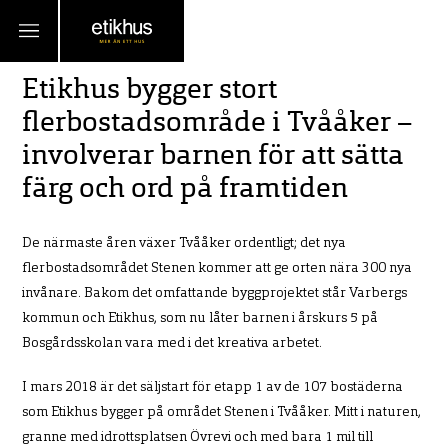
21 DECEMBER 2017
Etikhus bygger stort
flerbostadsområde i Tvååker –
involverar barnen för att sätta
färg och ord på framtiden
De närmaste åren växer Tvååker ordentligt; det nya
flerbostadsområdet Stenen kommer att ge
orten nära 300 nya
invånare. Bakom det omfattande byggprojektet står Varbergs
kommun
och Etikhus, som nu låter barnen i årskurs 5 på
Bosgårdsskolan vara med i det kreativa arbetet.
I mars 2018 är det säljstart för etapp 1 av de 107 bostäderna
som Etikhus bygger på området Stenen i Tvååker. Mitt i naturen,
granne med idrottsplatsen Övrevi och med bara 1 mil till