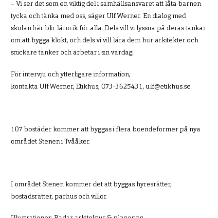
– Vi ser det som en viktig del i samhällsansvaret att låta barnen
tycka och tänka med oss, säger Ulf Werner.
En dialog med
skolan här blir lärorik för alla. Dels vill vi lyssna på deras tankar
om att bygga klokt, och dels vi vill lära dem hur arkitekter och
snickare tänker och arbetar i sin vardag.
För intervju och ytterligare information,
kontakta Ulf Werner, Etikhus, 073-3625431, ulf@etikhus.se
107 bostäder kommer att byggas i flera boendeformer på nya
området Stenen i Tvååker.
I området Stenen kommer det att byggas hyresrätter,
bostadsrätter, parhus och villor.