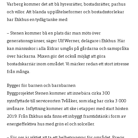
Varberg kommer det att bli hyresrätter, bostadsrätter, parhus
och villor. Att blanda upplåtelseformer och bostadsstorlekar
har Etikhus en tydlig tanke med:
– Stenen kommer bli en plats där man möts över
generationsgränser, säger Ulf Werner, delägare i Etikhus. Här
kan människor i alla åldrar umgås på gårdarna och samspråka
över häckarna. Mixen gör det också möjligt att göra
bostadskarriär inom området. Vi märker redan ett stort intresse
från många.
Bygger för barnen och barnbarnen
Byggprojektet Stenen kommer att innebära cirka 300
nyinflyttade till serviceorten Tvååker, som idag har cirka 3 000
invånare. Inflyttning kommer att ske i etapper med start hösten
2019. Från Etikhus sida finns ett inbyggt framtidstänk i form av
energieffektiva hus med grön el och solceller.
– För oss är viktigt att ta ett helhetsansvar för området. Precis