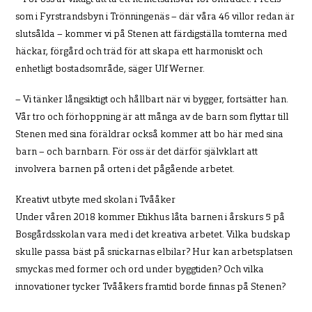
som i Fyrstrandsbyn i Trönningenäs – där
våra 46 villor redan är
slutsålda – kommer vi på Stenen att färdigställa tomterna med
häckar, förgård och
träd för att skapa ett harmoniskt och
enhetligt bostadsområde, säger Ulf Werner.
– Vi tänker långsiktigt och hållbart när vi bygger, fortsätter han.
Vår tro och förhoppning är att många av
de barn som flyttar till
Stenen med sina föräldrar också kommer att bo här med sina
barn – och barnbarn.
För oss är det därför självklart att
involvera barnen på orten i det pågående arbetet.
Kreativt utbyte med skolan i Tvååker
Under våren 2018 kommer Etikhus låta barnen i årskurs 5 på
Bosgårdsskolan vara med i det kreativa arbetet. Vilka budskap
skulle passa bäst på snickarnas elbilar? Hur kan arbetsplatsen
smyckas med
former och ord under byggtiden? Och vilka
innovationer tycker Tvååkers framtid borde finnas på Stenen?