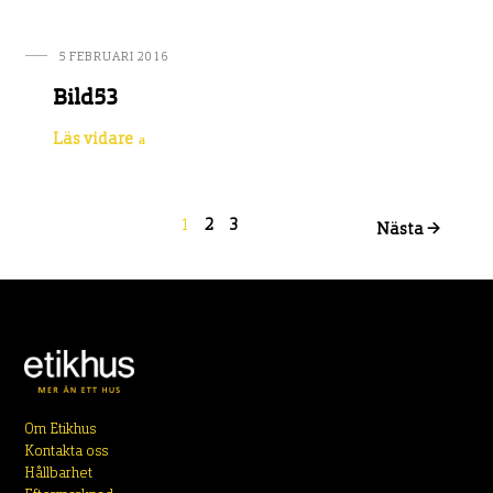
5 FEBRUARI 2016
Bild53
Läs vidare
1
2
3
Nästa →
Om Etikhus
Kontakta oss
Hållbarhet